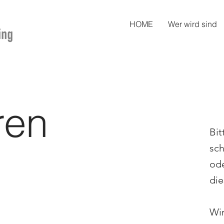
HOME
Wer wird sind
ren
Bit
sc
ode
die
Wir